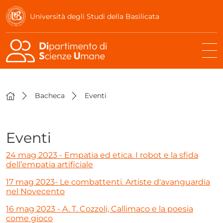
Università degli Studi della Basilicata
Bacheca
Eventi
Eventi
24 mag 2023 - Empatia ed etica. I robot e la sfida
dell’empatia artificiale
17 mag 2023- Le combattenti. Artiste d'avanguardia
nel Novecento
16 mag 2023 - A. T. Cozzoli, Callimaco e la poesia
come gioco