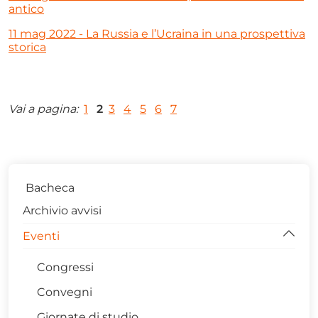
antico
11 mag 2022 - La Russia e l’Ucraina in una prospettiva
storica
Vai a pagina:
1
2
3
4
5
6
7
Bacheca
Archivio avvisi
Eventi
Congressi
Convegni
Giornate di studio