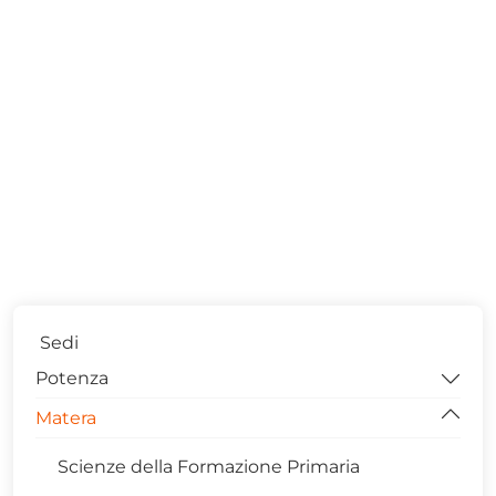
Sedi
Potenza
Matera
Studi Umanistici
Scienze dell'educazione e della formazione
Scienze della Formazione Primaria