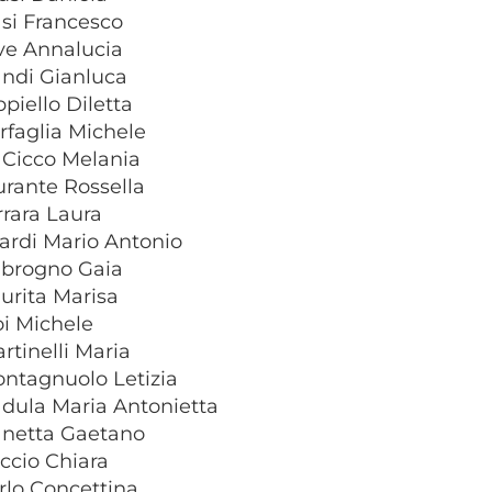
asi Francesco
ve Annalucia
andi Gianluca
ppiello Diletta
arfaglia Michele
 Cicco Melania
urante Rossella
errara Laura
erardi Mario Antonio
mbrogno Gaia
aurita Marisa
ioi Michele
artinelli Maria
ontagnuolo Letizia
adula Maria Antonietta
anetta Gaetano
iccio Chiara
arlo Concettina