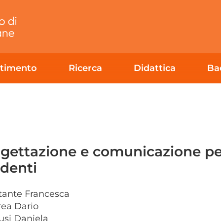
rtimento
Ricerca
Didattica
Ba
gettazione e comunicazione per 
denti
itante Francesca
rea Dario
tusi Daniela