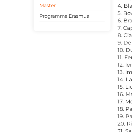
Master
4. Bl
5. Bo
Programma Erasmus
6. Br
7. Ca
8. Ci
9. De
10. D
11. F
12. I
13. I
14. L
15. L
16. M
17. M
18. P
19. P
20. R
21. S